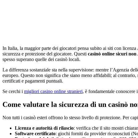
In Italia, la maggior parte dei giocatori pensa subito ai siti con lice
sicurezza e protezione del giocatore. Questi
casinò online sicuri n
spesso superano quelle dei casinò locali.
La differenza sostanziale sta nella supervisione: mentre l’Agenzia del
europeo. Questo non significa che siano meno affidabili; al contrari
certificati e pagamenti puntuali.
Se cerchi i
migliori casino online stranieri
, è fondamentale conoscere i 
Come valutare la sicurezza di un casinò 
Non tutti i casinò esteri offrono lo stesso livello di protezione. Per cap
Licenza e autorità di rilascio
: verifica che il sito mostri chiar
Software certificato
: giochi forniti da provider riconosciuti (