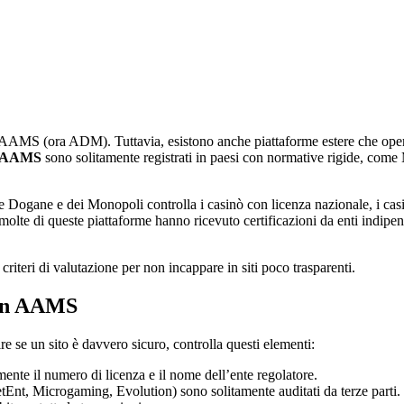
nza AAMS (ora ADM). Tuttavia, esistono anche piattaforme estere che oper
on AAMS
sono solitamente registrati in paesi con normative rigide, come
le Dogane e dei Monopoli controlla i casinò con licenza nazionale, i cas
o, molte di queste piattaforme hanno ricevuto certificazioni da enti 
criteri di valutazione per non incappare in siti poco trasparenti.
non AAMS
ire se un sito è davvero sicuro, controlla questi elementi:
amente il numero di licenza e il nome dell’ente regolatore.
NetEnt, Microgaming, Evolution) sono solitamente auditati da terze parti.