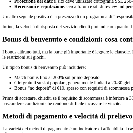
Protezione dei dati
: il sito deve utilizzare crittografia SSL 256‑
Recensioni e reputazione
: cerca forum e siti di review indipend
Un altro segnale positivo è la presenza di un programma di “responsibl
Infine, la velocità di risposta del servizio clienti può indicare quanto 
Bonus di benvenuto e condizioni: cosa cont
I bonus attirano tutti, ma la parte più importante è leggere le clauso
le restrizioni sui giochi.
Un tipico bonus di benvenuto può includere:
Match bonus fino al 200% sul primo deposito.
Giri gratuiti su slot popolari, generalmente limitati a 20‑30 giri.
Bonus “no deposit” di €10, spesso con requisiti di scommessa più
Prima di accettare, chiediti se il requisito di scommessa è inferiore a
nascondere condizioni che rendono difficile incassare le vincite.
Metodi di pagamento e velocità di prelievo
La varietà dei metodi di pagamento è un indicatore di affidabilità. I c