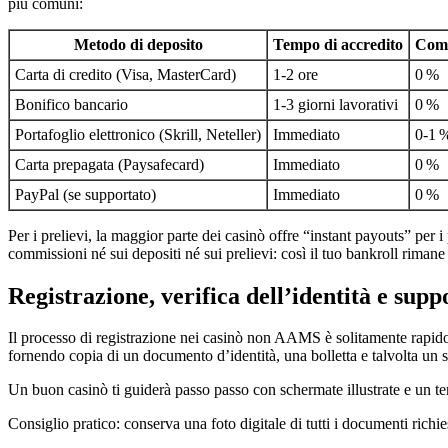
più comuni:
Metodo di deposito
Tempo di accredito
Comm
Carta di credito (Visa, MasterCard)
1‑2 ore
0 %
Bonifico bancario
1‑3 giorni lavorativi
0 %
Portafoglio elettronico (Skrill, Neteller)
Immediato
0‑1 
Carta prepagata (Paysafecard)
Immediato
0 %
PayPal (se supportato)
Immediato
0 %
Per i prelievi, la maggior parte dei casinò offre “instant payouts” per i
commissioni né sui depositi né sui prelievi: così il tuo bankroll rimane 
Registrazione, verifica dell’identità e suppo
Il processo di registrazione nei casinò non AAMS è solitamente rapido:
fornendo copia di un documento d’identità, una bolletta e talvolta un s
Un buon casinò ti guiderà passo passo con schermate illustrate e un tem
Consiglio pratico: conserva una foto digitale di tutti i documenti richie